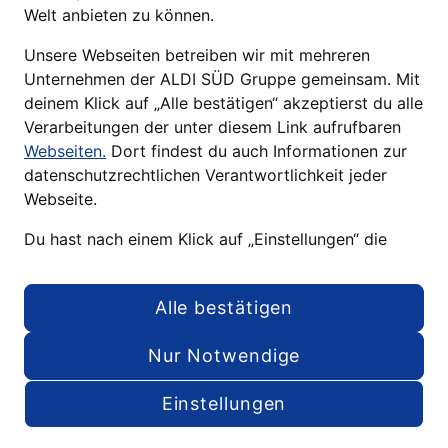
Welt anbieten zu können.
Unsere Webseiten betreiben wir mit mehreren
Unternehmen der ALDI SÜD Gruppe gemeinsam. Mit
deinem Klick auf „Alle bestätigen“ akzeptierst du alle
Verarbeitungen der unter diesem Link aufrufbaren
Webseiten.
Dort findest du auch Informationen zur
datenschutzrechtlichen Verantwortlichkeit jeder
Webseite.
Du hast nach einem Klick auf „Einstellungen“ die
Möglichkeit, deine individuelle Auswahl zu treffen.
Deine Auswahl kannst du nachträglich jederzeit über
Alle bestätigen
den Link „Cookie-Einstellungen“ am Ende jeder Seite
widerrufen oder anpassen. Änderungen in den
Nur Notwendige
Cookie-Einstellungen für unsere Webseiten und
Apps, die du in weiteren Tabs oder Fenstern deines
Einstellungen
Browsers oder der App geöffnet hast, werden
wirksam, wenn die jeweilige Webseite, der Tab oder